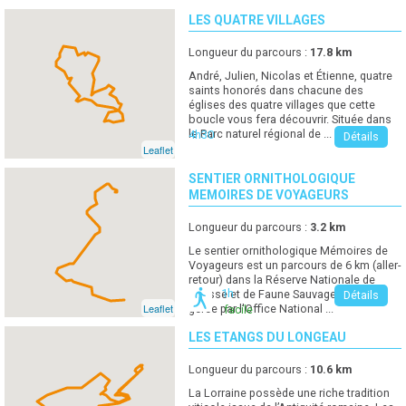
LES QUATRE VILLAGES
Longueur du parcours :
17.8
km
André, Julien, Nicolas et Étienne, quatre
saints honorés dans chacune des
églises des quatre villages que cette
boucle vous fera découvrir. Située dans
le Parc naturel régional de ...
4h30
Détails
Leaflet
SENTIER ORNITHOLOGIQUE
MEMOIRES DE VOYAGEURS
Longueur du parcours :
3.2
km
Le sentier ornithologique Mémoires de
Voyageurs est un parcours de 6 km (aller-
retour) dans la Réserve Nationale de
1h
Chasse et de Faune Sauvage. Elle est
Détails
Leaflet
gérée par l'Office National ...
facile
LES ETANGS DU LONGEAU
Longueur du parcours :
10.6
km
La Lorraine possède une riche tradition