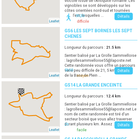
viticole issue de l’Antiquité romaine. Les
vignobles se sont développés sur les
côtes orientées nord-sud et tournées
vers l’est, lesquelles ...
3h30
Détails
Leaflet
difficile
GS6 LES SEPT BORNES LES SEPT
CHENES
Longueur du parcours :
21.5
km
Sentier balisé par La Grolle Sammielloise
:
lagrollesammielloise55@laposte.net
Cette randonnée vous offre un parcours
5h30
varié peu difficile de 21, 5 km au départ
Détails
Leaflet
de la Base de Plein ...
moyen
GS14 LA GRANDE ENCEINTE
Longueur du parcours :
12.4
km
Sentier balisé par La Grolle Sammielloise
:
lagrollesammielloise55@laposte.net
Le
nom de cette randonnée est tiré d'un
secteur boisé que vous allez traverser
durant plusieurs km. Assez ...
2h
Détails
Leaflet
facile