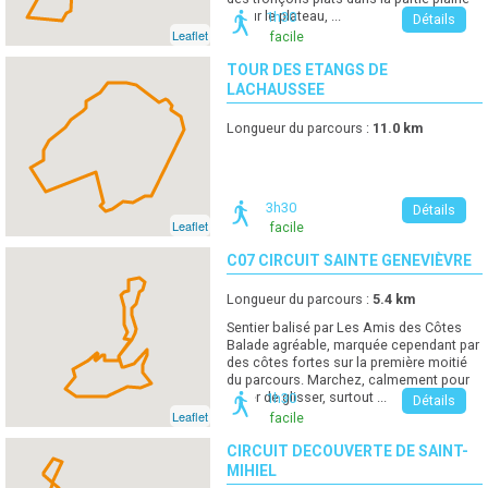
et sur le plateau, ...
1h30
Détails
Leaflet
facile
TOUR DES ETANGS DE
LACHAUSSEE
Longueur du parcours :
11.0
km
3h30
Détails
Leaflet
facile
C07 CIRCUIT SAINTE GENEVIÈVRE
Longueur du parcours :
5.4
km
Sentier balisé par Les Amis des Côtes
Balade agréable, marquée cependant par
des côtes fortes sur la première moitié
du parcours. Marchez, calmement pour
éviter de glisser, surtout ...
1h30
Détails
Leaflet
facile
CIRCUIT DECOUVERTE DE SAINT-
MIHIEL