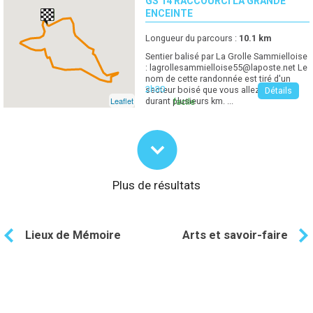
GS 14 RACCOURCI LA GRANDE
ENCEINTE
Longueur du parcours :
10.1
km
Sentier balisé par La Grolle Sammielloise
:
lagrollesammielloise55@laposte.net
Le
nom de cette randonnée est tiré d'un
2h30
secteur boisé que vous allez traverser
Détails
Leaflet
durant plusieurs km. ...
facile
Plus de résultats
Lieux de Mémoire
Arts et savoir-faire