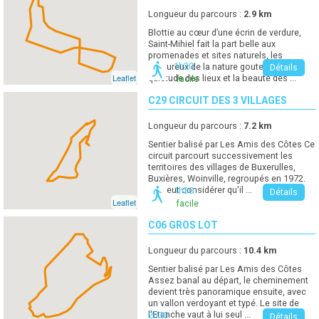
Longueur du parcours :
2.9
km
Blottie au cœur d’une écrin de verdure,
Saint-Mihiel fait la part belle aux
promenades et sites naturels, les
1h30
amoureux de la nature gouteront la
Détails
Leaflet
quiétude des lieux et la beauté des ...
facile
C29 CIRCUIT DES 3 VILLAGES
Longueur du parcours :
7.2
km
Sentier balisé par Les Amis des Côtes Ce
circuit parcourt successivement les
territoires des villages de Buxerulles,
Buxières, Woinville, regroupés en 1972.
On peut considérer qu'il ...
1h30
Détails
Leaflet
facile
C06 GROS LOT
Longueur du parcours :
10.4
km
Sentier balisé par Les Amis des Côtes
Assez banal au départ, le cheminement
devient très panoramique ensuite, avec
un vallon verdoyant et typé. Le site de
l'Etanche vaut à lui seul ...
2h30
Détails