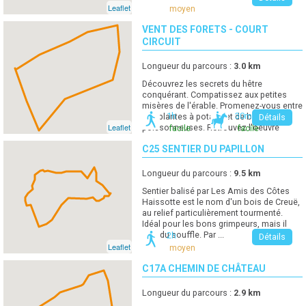
Leaflet
moyen
VENT DES FORETS - COURT
CIRCUIT
Longueur du parcours :
3.0
km
Découvrez les secrets du hêtre
conquérant. Compatissez aux petites
misères de l'érable. Promenez-vous entre
1h
30min
des plantes à potage et de belles
Détails
Leaflet
poissonneuses. Retrouvez l'oeuvre
facile
facile
Cachée ...
30min
C25 SENTIER DU PAPILLON
facile
Longueur du parcours :
9.5
km
Sentier balisé par Les Amis des Côtes
Haissotte est le nom d'un bois de Creuë,
au relief particulièrement tourmenté.
Idéal pour les bons grimpeurs, mais il
faut du souffle. Par ...
2h
Détails
Leaflet
moyen
C17A CHEMIN DE CHÂTEAU
Longueur du parcours :
2.9
km