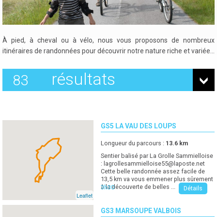
À pied, à cheval ou à vélo, nous vous proposons de nombreux
itinéraires de randonnées pour découvrir notre nature riche et variée…
résultats
83
GS5 LA VAU DES LOUPS
Longueur du parcours :
13.6
km
Sentier balisé par La Grolle Sammielloise
:
lagrollesammielloise55@laposte.net
Cette belle randonnée assez facile de
13,5 km va vous emmener plus sûrement
à la découverte de belles ...
3h30
Détails
Leaflet
GS3 MARSOUPE VALBOIS