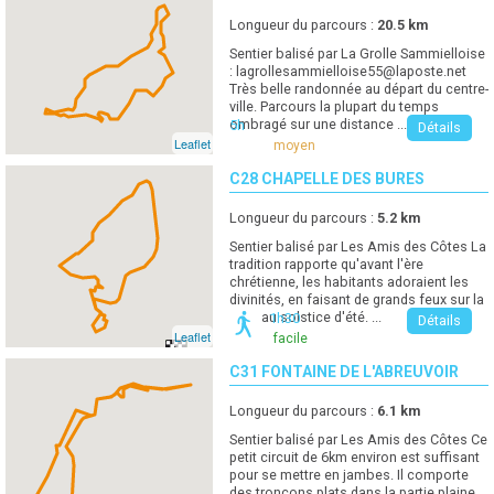
Longueur du parcours :
20.5
km
Sentier balisé par La Grolle Sammielloise
:
lagrollesammielloise55@laposte.net
Très belle randonnée au départ du centre-
ville. Parcours la plupart du temps
ombragé sur une distance ...
5h
Détails
Leaflet
moyen
C28 CHAPELLE DES BURES
Longueur du parcours :
5.2
km
Sentier balisé par Les Amis des Côtes La
tradition rapporte qu'avant l'ère
chrétienne, les habitants adoraient les
divinités, en faisant de grands feux sur la
côte au solstice d'été. ...
1h30
Détails
Leaflet
facile
C31 FONTAINE DE L'ABREUVOIR
Longueur du parcours :
6.1
km
Sentier balisé par Les Amis des Côtes Ce
petit circuit de 6km environ est suffisant
pour se mettre en jambes. Il comporte
des tronçons plats dans la partie plaine