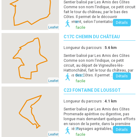
Sentier balisé par Les Amis des Côtes
Comme son nom l'indique, ce petit circuit
fait le tour du château, par le bas des
Côtes. Il permet de le découvrir
autrement, selon l'orientation, ...
1h
Détails
Leaflet
facile
C17C CHEMIN DU CHÂTEAU
Longueur du parcours :
5.6
km
Sentier balisé par Les Amis des Côtes
Comme son nom l'indique, ce petit
circuit, au départ de Vigneulles-lès-
Hattonchâtel, fait le tour du château, par
le bas des Côtes. Il permet ...
1h30
Détails
Leaflet
facile
C23 FONTAINE DE LOUSSOT
Longueur du parcours :
4.1
km
Sentier balisé par Les Amis des Côtes
Promenade apéritive ou digestive, pas
longue mais demandant quelques efforts
en raison de la pente, dans la première
moitié. Paysages agréables, ...
1h
Détails
Leaflet
facile