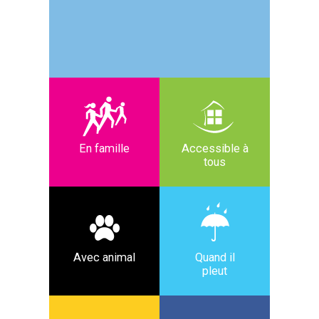
En famille
Accessible à
tous
Avec animal
Quand il
pleut