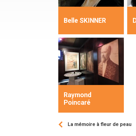
Belle SKINNER
D
Raymond
Poincaré
La mémoire à fleur de peau