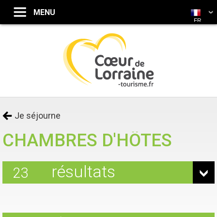
FR
Je séjourne
CHAMBRES D'HÔTES
résultats
23