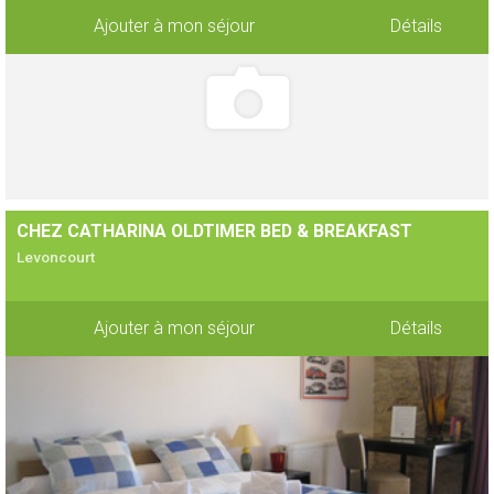
Ajouter à mon séjour
Détails
CHEZ CATHARINA OLDTIMER BED & BREAKFAST
Levoncourt
Ajouter à mon séjour
Détails