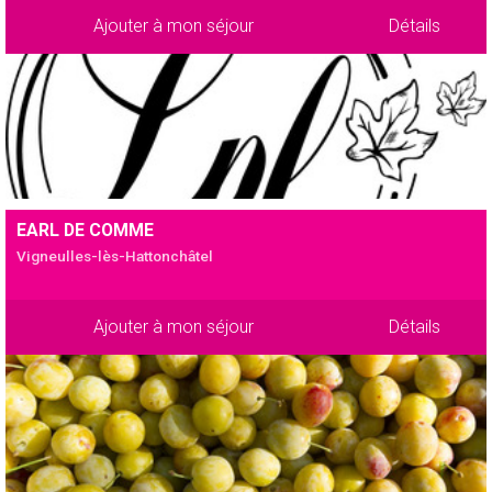
Ajouter à mon séjour
Détails
EARL DE COMME
Vigneulles-lès-Hattonchâtel
Ajouter à mon séjour
Détails