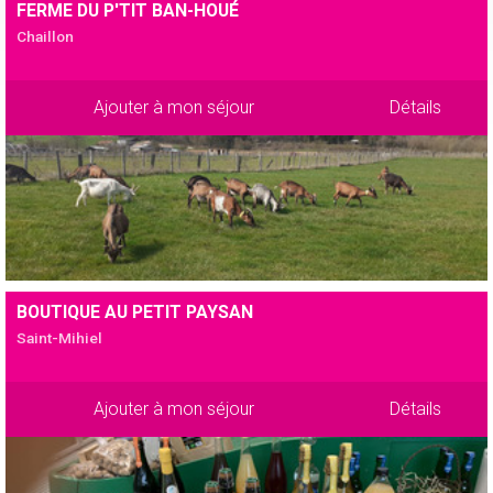
FERME DU P'TIT BAN-HOUÉ
Chaillon
Ajouter à mon séjour
Détails
BOUTIQUE AU PETIT PAYSAN
Saint-Mihiel
Ajouter à mon séjour
Détails