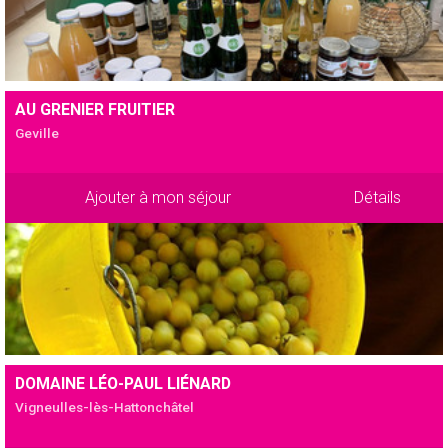
AU GRENIER FRUITIER
Geville
Ajouter à mon séjour
Détails
DOMAINE LÉO-PAUL LIÉNARD
Vigneulles-lès-Hattonchâtel