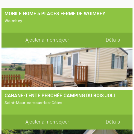
MOBILE HOME 5 PLACES FERME DE WOIMBEY
Woimbey
Ajouter à mon séjour
Détails
CABANE-TENTE PERCHÉE CAMPING DU BOIS JOLI
Saint-Maurice-sous-les-Côtes
Ajouter à mon séjour
Détails