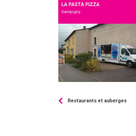
LA PASTA PIZZA
Sampigny
Ajouter à mon séjour
Restaurants et auberges