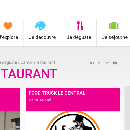
J'explore
Je découvre
Je déguste
Je séjourne
e déguste
/
Camion restaurant
STAURANT
FOOD TRUCK LE CENTRAL
Saint-Mihiel
Détails
Ajouter à mon séjour
Détails