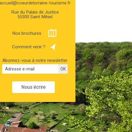
accueil@coeurdelorraine-tourisme.fr
Rue du Palais de Justice
55300 Saint Mihiel
Nos brochures
Comment venir ?
Abonnez-vous à notre newsletter
Nous écrire