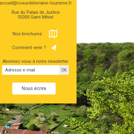
accueil@coeurdelorraine-tourisme.fr
Rue du Palais de Justice
55300 Saint Mihiel
Nos brochures
Comment venir ?
Abonnez-vous à notre newsletter
Nous écrire