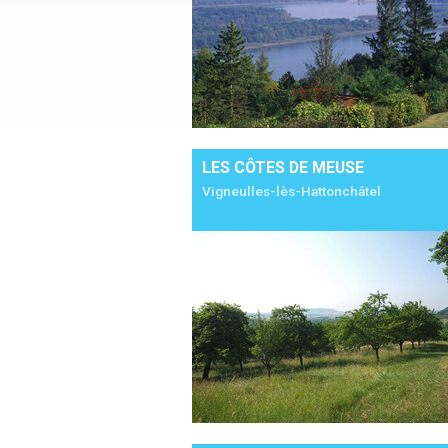
LES CÔTES DE MEUSE
Vigneulles-lès-Hattonchâtel
Ajouter à mon séjour