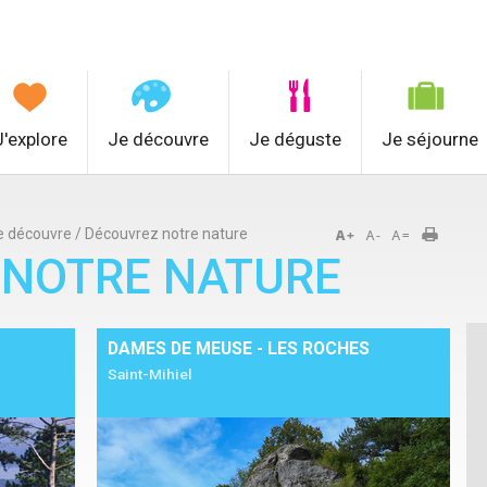
J'explore
Je découvre
Je déguste
Je séjourne
e découvre
/
Découvrez notre nature
 NOTRE NATURE
DAMES DE MEUSE - LES ROCHES
Saint-Mihiel
Détails
Ajouter à mon séjour
Détails