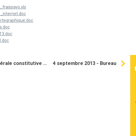
fraispays.xls
_internet.doc
rtegraphique.doc
s.doc
13.doc
3.doc
ale constitutive ...
4 septembre 2013 - Bureau