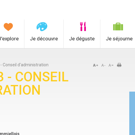
J'explore
Je découvre
Je déguste
Je séjourne
 - Conseil d'administration
3 - CONSEIL
RATION
mmiellois