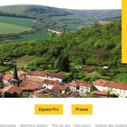
Espace Pro
Presse
artenaires
Mentions légales
Plan du site
Raccourci
Gestion des Cookie