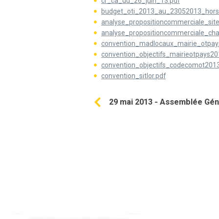
cr_ca_du_26_juin_13.pdf
budget_oti_2013_au_23052013_hors_
analyse_propositioncommerciale_site
analyse_propositioncommerciale_cha
convention_madlocaux_mairie_otpay
convention_objectifs_mairieotpays20
convention_objectifs_codecomot201
convention_sitlor.pdf
29 mai 2013 - Assemblée Génér