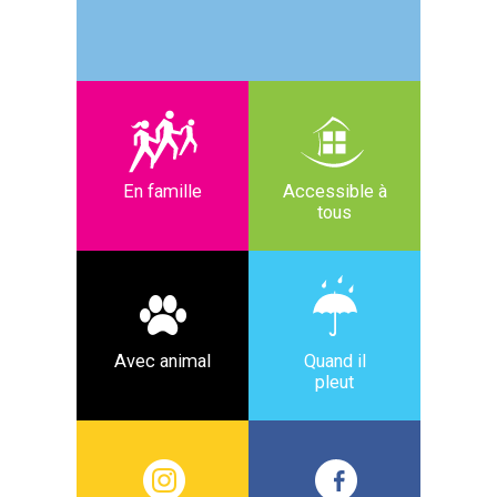
En famille
Accessible à
tous
Avec animal
Quand il
pleut