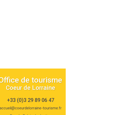
Office de tourisme
Coeur de Lorraine
+33 (0)3 29 89 06 47
accueil@coeurdelorraine-tourisme.fr