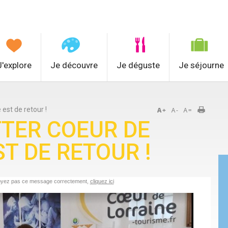
J'explore
Je découvre
Je déguste
Je séjourne
est de retour !
TER COEUR DE
T DE RETOUR !
oyez pas ce message correctement,
cliquez ici