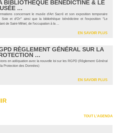
A BIBLIOTHÈQUE BÉNÉDICTINE & LE
USÉE ...
ormations concernant le musée d'Art Sacré et son exposition temporaire
 Soie et d'Or" ainsi que la bibliothèque bénédictine et l'exposition "Le
lant de Saint-Mihiel, de l'occupation à la ...
EN SAVOIR PLUS
GPD RÈGLEMENT GÉNÉRAL SUR LA
ROTECTION ...
tons en adéquation avec la nouvelle loi sur les RGPD (Règlement Général
 la Protection des Données)
EN SAVOIR PLUS
IR
TOUT L'AGENDA