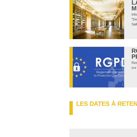
L
M
Inf
"De
Sail
R
P
Res
sur
LES DATES À RETEN