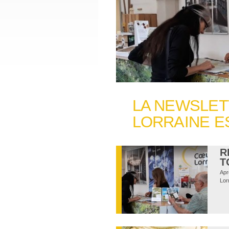
LA NEWSLET
LORRAINE E
R
T
Apr
Lor