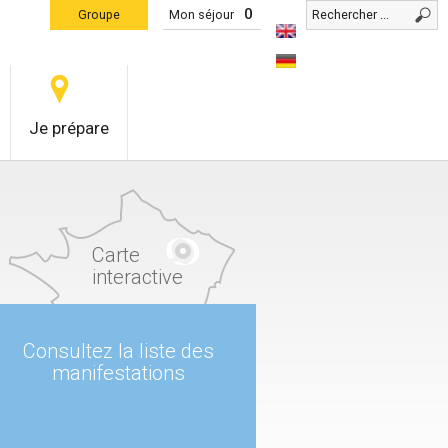
0
Groupe
Mon séjour
Je prépare
Carte
interactive
Consultez la liste des
manifestations