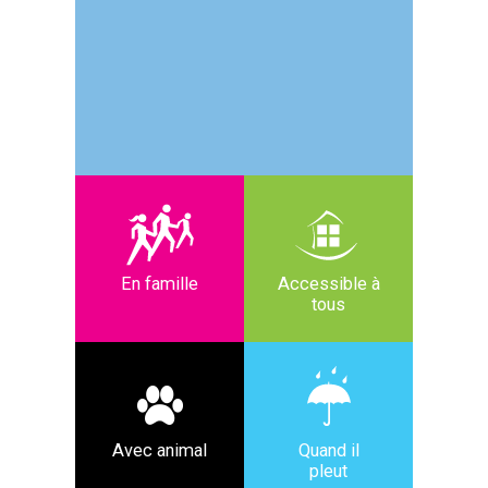
En famille
Accessible à
tous
Avec animal
Quand il
pleut