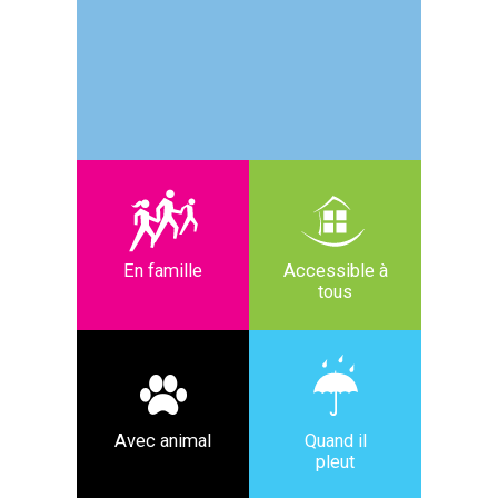
En famille
Accessible à
tous
Avec animal
Quand il
pleut