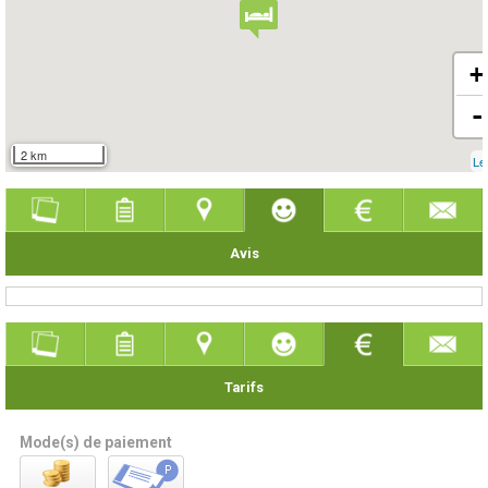
+
-
2 km
Le
Avis
Tarifs
Mode(s) de paiement