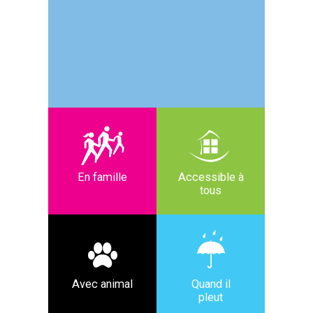
En famille
Accessible à
tous
Avec animal
Quand il
pleut