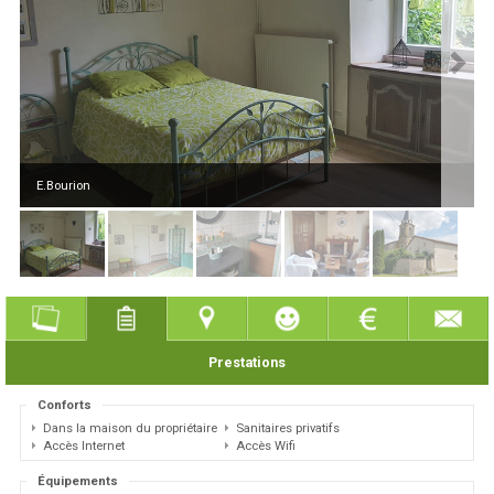
E.Bourion
Prestations
Conforts
Dans la maison du propriétaire
Sanitaires privatifs
Accès Internet
Accès Wifi
Équipements