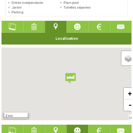
Entrée indépendante
Plain-pied
Jardin
Toilettes séparées
Parking
Localisation
+
-
2 km
Le