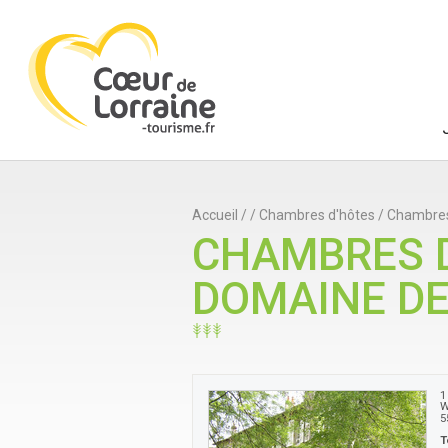
Accueil
/
/
Chambres d'hôtes
/
Chambres
CHAMBRES D
DOMAINE D
1
W
5
T