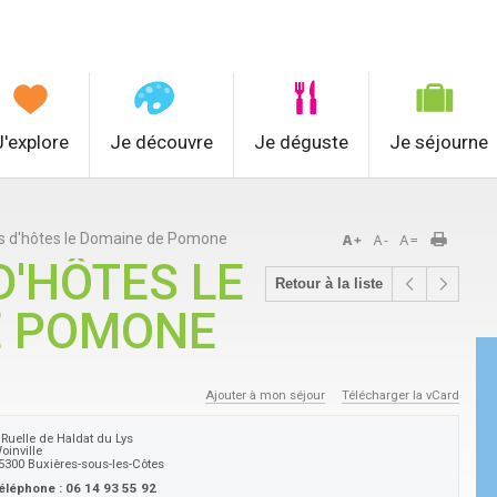
J'explore
Je découvre
Je déguste
Je séjourne
 d'hôtes le Domaine de Pomone
'HÔTES LE
Retour à la liste
E POMONE
Ajouter à mon séjour
Télécharger la vCard
 Ruelle de Haldat du Lys
oinville
5300
Buxières-sous-les-Côtes
éléphone :
06 14 93 55 92