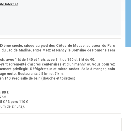
ite Internet
ème siècle, située au pied des Côtes de Meuse, au cœur du Parc
pas du Lac de Madine, entre Metz et Nancy le Domaine de Pomone sera
h. avec 1 lit de 140 et 1 ch. avec 1 lit de 160 et 1 lit de 90.
yant agrémenté d’arbres centenaires et d’un menhir où vous pourrez
ement privilégié. Réfrigérateur et micro ondes. Salle à manger, coin
arage moto. Restaurants à 5 km et 7 km.
 en 140 avec salle de bain (douche et toilettes)
s 80 €
75 €
5 € / 3 pers 110 €
mum de 2 nuits).