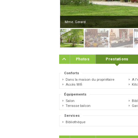
Mme. Gerard
Photos
Prestations
Conforts
Dans la maison du propriétaire
A l'
Accès Wifi
Kit
Équipements
Salon
Bib
Terrasse balcon
Gar
Services
Bibliothèque