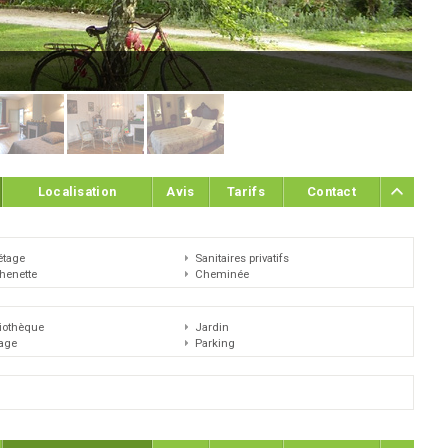
Mme
Localisation
Avis
Tarifs
Contact
étage
Sanitaires privatifs
chenette
Cheminée
liothèque
Jardin
age
Parking