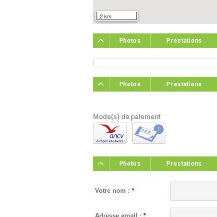
2 km
Photos
Prestations
Photos
Prestations
Mode(s) de paiement
Photos
Prestations
Votre nom :
*
Adresse email :
*