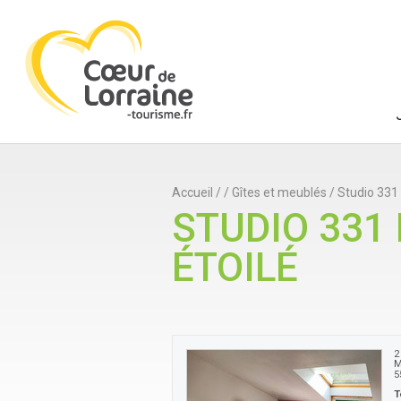
Accueil
/
/
Gîtes et meublés
/
Studio 331 
STUDIO 331
ÉTOILÉ
2
M
5
T