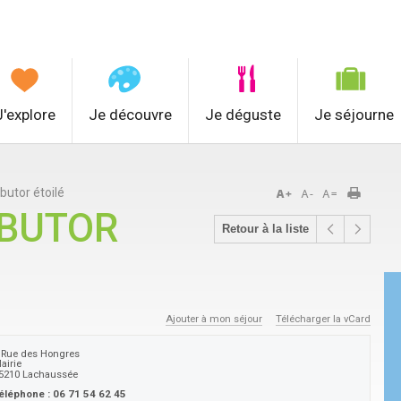
J'explore
Je découvre
Je déguste
Je séjourne
butor étoilé
 BUTOR
Retour à la liste
Ajouter à mon séjour
Télécharger la vCard
 Rue des Hongres
airie
5210
Lachaussée
éléphone :
06 71 54 62 45