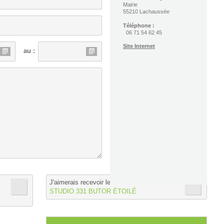
Mairie
55210 Lachaussée
Téléphone :
06 71 54 62 45
Site Internet
au :
J'aimerais recevoir les informations de :
STUDIO 331 BUTOR ÉTOILÉ