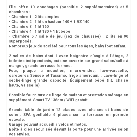
Elle offre 10 couchages (possible 2 supplémentaires) et 5
chambres :
- Chambre 1 : 2 lits simples
- Chambre 2 : 1 lit en hauteur 140 + 1 BZ 140
- Chambre 3 : 1 lit 160
- Chambre 4 : 1 lit 180 + 1 lit bébé
- Chambre 5 / salle de jeu (rez de chaussée) : 2 lits en 90
superposés.
Nombreux jeux de société pour tous les âges, baby foot enfant.
2 salles de bains dont 1 avec baignoire d'angle à l'étage, 2
toilettes indépendants, cuisine ouverte sur grand salon/salle à
manger, grande terrasse fermée.
Four, plaque à induction, micro-ondes, lave-vaisselle,
cafetières Senseo et Tassimo, frigo americain... Lave-linge et
sèche-linge grande capacité. Équipement bébé (lit, chaise
haute, vaisselle).
Possible fourniture de linge de maison et prestation ménage en
supplément. Smart TV 138cm / WIFI gratuit.
Grande table de jardin 12 places avec chaises et bains de
soleil, SPA gonflable 6 places sur la terrasse en période
estivale.
Garage pouvant accueillir vélos et motos.
Boite à clés sécurisée devant la porte pour une arrivée selon
vos envies.