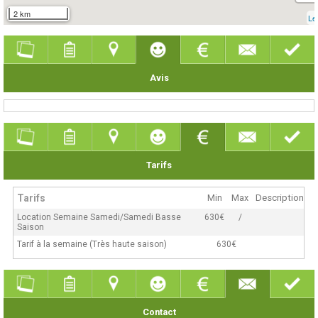
2 km
Le
Avis
Tarifs
Tarifs
Min
Max
Description
Location Semaine Samedi/Samedi Basse
630€
/
Saison
Tarif à la semaine (Très haute saison)
630€
Contact