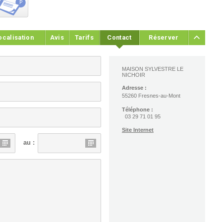
ocalisation
Avis
Tarifs
Contact
Réserver
MAISON SYLVESTRE LE
NICHOIR
Adresse :
55260 Fresnes-au-Mont
Téléphone :
03 29 71 01 95
Site Internet
au :