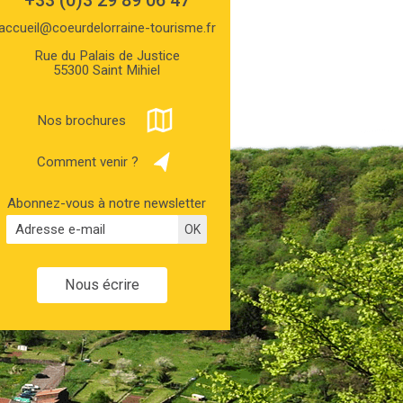
+33 (0)3 29 89 06 47
accueil@coeurdelorraine-tourisme.fr
Rue du Palais de Justice
55300 Saint Mihiel
Nos brochures
Comment venir ?
Abonnez-vous à notre newsletter
Nous écrire