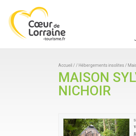
Accueil
/
/
Hébergements insolites
/
Mais
MAISON SYL
NICHOIR
5
T
S