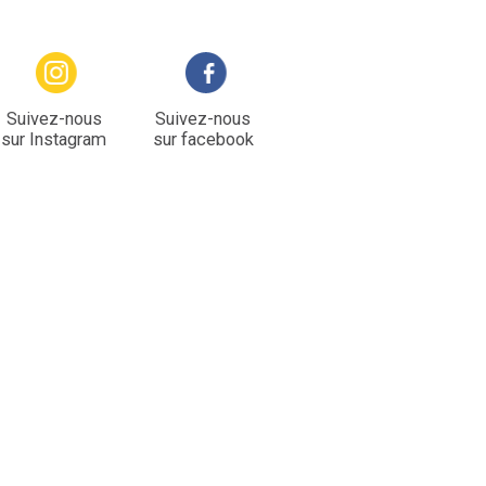
Suivez-nous
Suivez-nous
sur Instagram
sur facebook
li Crasset, Le Nichoir. Vent des Forêts 2011 ©Marine Calamai