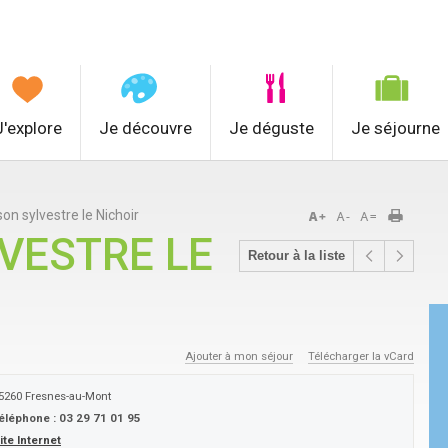
J'explore
Je découvre
Je déguste
Je séjourne
on sylvestre le Nichoir
VESTRE LE
Retour à la liste
Ajouter à mon séjour
Télécharger la vCard
5260
Fresnes-au-Mont
éléphone :
03 29 71 01 95
ite Internet