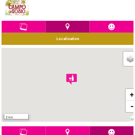
Localisation
+
-
2 km
Le