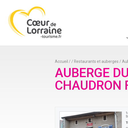
Accueil
/
/
Restaurants et auberges
/
Aub
AUBERGE D
CHAUDRON 
1
5
T