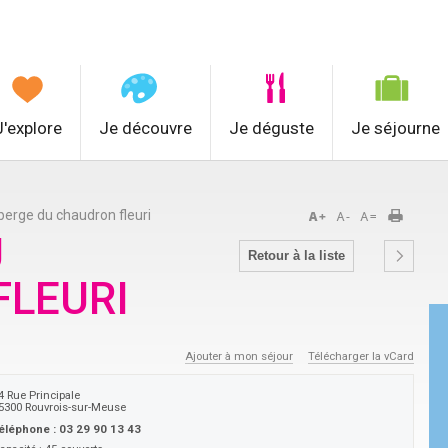
J'explore
Je découvre
Je déguste
Je séjourne
erge du chaudron fleuri
U
Retour à la liste
FLEURI
Ajouter à mon séjour
Télécharger la vCard
4 Rue Principale
5300
Rouvrois-sur-Meuse
éléphone :
03 29 90 13 43