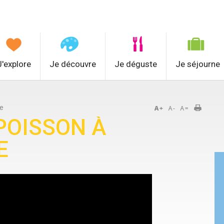
J'explore
Je découvre
Je déguste
Je séjourne
ée
 POISSON À
E