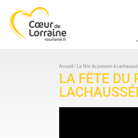
Accueil
/
La fête du poisson à Lachauss
LA FÊTE DU
LACHAUSSÉ