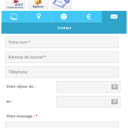
Contact
Votre séjour du :
au :
Votre message :
*