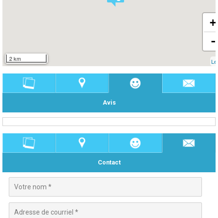
+
-
2 km
Le
Avis
Contact