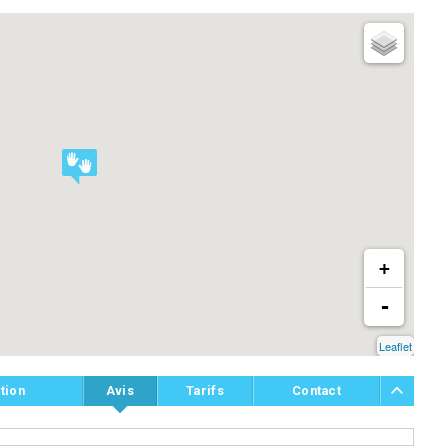
+
-
Leaflet
tion
Avis
Tarifs
Contact