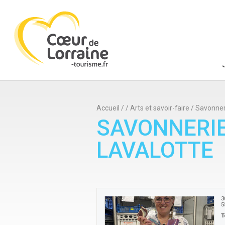
Accueil
/
/
Arts et savoir-faire
/
Savonneri
SAVONNERIE
LAVALOTTE
3
5
T