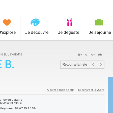
J'explore
Je découvre
Je déguste
Je séjourne
e B. Lavalotte
 B.
Retour à la liste
Ajouter à mon séjour
Télécharger la vCard
0 Rue du Calvaire
5300
Saint-Mihiel
éléphone :
07 67 25 13 56