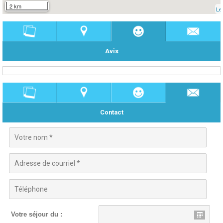
2 km
Le
Avis
Contact
Votre séjour du :