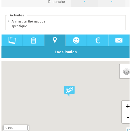
Dimanche
-
-
Activités
Animation thématique
spécifique
Localisation
+
-
2 km
Le