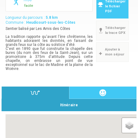
1h30
Télécharger
facile
le fichier
PDF
Longueur du parcours :
5.8
km
Commune :
Heudicourt-sous-les-Côtes
Télécharger
Sentier balisé par Les Amis des Côtes
la trace GPX
La tradition rapporte qu'avant l'ère chrétienne, les
habitants adoraient les divinités, en faisant de
grands feux sur la côte au solstice d'été.
C'est en 1890 que fut construite la chapelle des
Ajouter à
bures (du nom des feux de la Saint-Jean), sur un
mon séjour
promontoire à 375m d'attitude. Depuis cette
chapelle, on embrasse un point de vue
exceptionnel sur le lac de Madine et la plaine de la
Woëvre.
Itinéraire