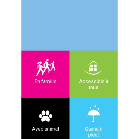
En famille
Accessible à
tous
Avec animal
Quand il
pleut