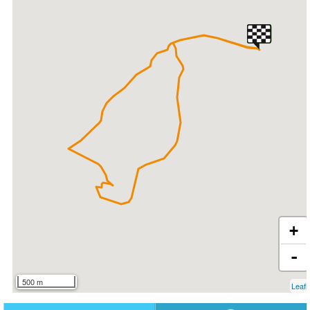
+
-
500 m
Leafl