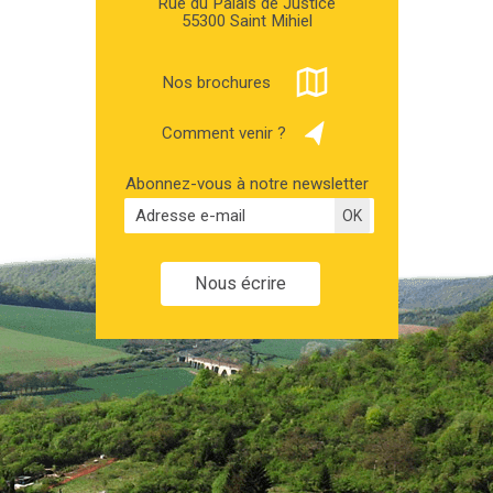
Rue du Palais de Justice
55300 Saint Mihiel
Nos brochures
Comment venir ?
Abonnez-vous à notre newsletter
Nous écrire