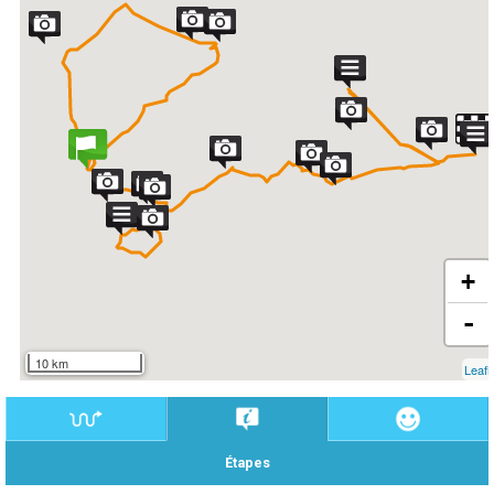
+
-
10 km
Leafl
Étapes