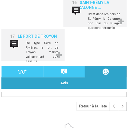
16
SAINT-RÉMY LA
CALONNE ...
C'est dans les bois de
St Rémy la Calonne,
non loin du village,
que sont retrouvés ...
17
LE FORT DE TROYON
De type Séré de
Rivières, le fort de
Troyon résiste
vaillamment aux
assauts ...
Avis
Retour à la liste