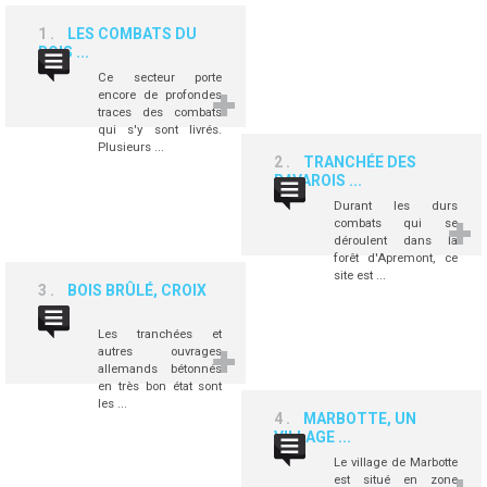
1
LES COMBATS DU
BOIS ...
Ce secteur porte
encore de profondes
traces des combats
qui s'y sont livrés.
Plusieurs ...
2
TRANCHÉE DES
BAVAROIS ...
Durant les durs
combats qui se
déroulent dans la
forêt d'Apremont, ce
site est ...
3
BOIS BRÛLÉ, CROIX
...
Les tranchées et
autres ouvrages
allemands bétonnés
en très bon état sont
les ...
4
MARBOTTE, UN
VILLAGE ...
Le village de Marbotte
est situé en zone