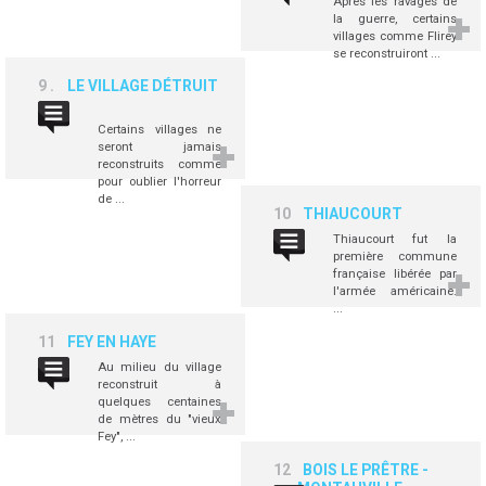
Après les ravages de
la guerre, certains
villages comme Flirey
se reconstruiront ...
9
LE VILLAGE DÉTRUIT
...
Certains villages ne
seront jamais
reconstruits comme
pour oublier l'horreur
de ...
10
THIAUCOURT
Thiaucourt fut la
première commune
française libérée par
l'armée américaine.
...
11
FEY EN HAYE
Au milieu du village
reconstruit à
quelques centaines
de mètres du "vieux
Fey", ...
12
BOIS LE PRÊTRE -