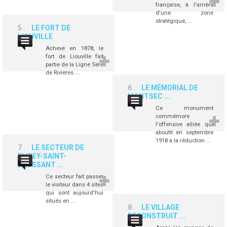
française, à l'arrière
d'une zone
stratégique, ...
5
LE FORT DE
LIOUVILLE
Achevé en 1878, le
fort de Liouville fait
partie de la Ligne Séré
de Rivières ...
6
LE MÉMORIAL DE
MONTSEC ...
Ce monument
commémore
l'offensive alliée qui
aboutit en septembre
1918 à la réduction ...
7
LE SECTEUR DE
FLIREY-SAINT-
BAUSSANT ...
Ce secteur fait passer
le visiteur dans 4 sites
qui sont aujourd'hui
situés en ...
8
LE VILLAGE
RECONSTRUIT ...