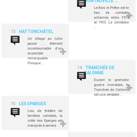
MONTAUVILLE ...
Le Bois le Prêtre est le
lieu de combats
acharnés entre 1914
et 1915. Le cimetière
...
13
HATTONCHÂTEL
Un village au riche
passé ... élément
incontournable d'un
ensemble
remarquable.
Presque ...
14
TRANCHÉE DE
CALONNE
Durant le première
guerre mondiale, la
Tranchée de Calonne
est une véritable ...
15
LES EPARGES
Lieu de théâtre de
terribles combats, la
crête des Eparges est
marquée à jamais ...