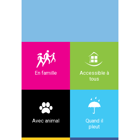
En famille
Accessible à
tous
Avec animal
Quand il
pleut