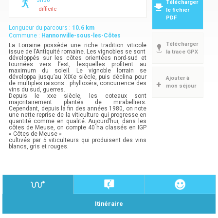
3h30
Télécharger
difficile
le fichier
PDF
Longueur du parcours :
10.6
km
Commune :
Hannonville-sous-les-Côtes
Télécharger
La Lorraine possède une riche tradition viticole
issue de l’Antiquité romaine. Les vignobles se sont
la trace GPX
développés sur les côtes orientées nord-sud et
tournées vers l’est, lesquelles profitent au
maximum du soleil. Le vignoble lorrain se
développa jusqu’au XIXe siècle, puis déclina pour
Ajouter à
de multiples raisons : phylloxéra, concurrence des
mon séjour
vins du sud, guerres.
Depuis le xxe siècle, les coteaux sont
majoritairement plantés de mirabelliers.
Cependant, depuis la fin des années 1980, on note
une nette reprise de la viticulture qui progresse en
quantité comme en qualité. Aujourd’hui, dans les
côtes de Meuse, on compte 40 ha classés en IGP
« Côtes de Meuse »
cultivés par 5 viticulteurs qui produisent des vins
blancs, gris et rouges.
Itinéraire