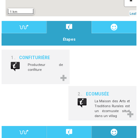
-
1 km
Leafl
Étapes
1
CONFITURIÈRE
Producteur de
confiture
2
ECOMUSÉE
La Maison des Arts et
Traditions Rurales est
un écomusée situé
dans un villag