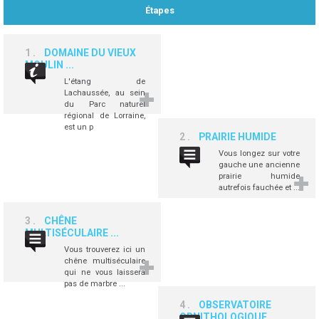
Étapes
1
DOMAINE DU VIEUX
MOULIN ...
L'étang de
Lachaussée, au sein
du Parc naturel
régional de Lorraine,
est un p
2
PRAIRIE HUMIDE
Vous longez sur votre
gauche une ancienne
prairie humide
autrefois fauchée et ...
3
CHÊNE
MULTISÉCULAIRE ...
Vous trouverez ici un
chêne multiséculaire
qui ne vous laissera
pas de marbre ...
4
OBSERVATOIRE
ORNITHOLOGIQUE ...