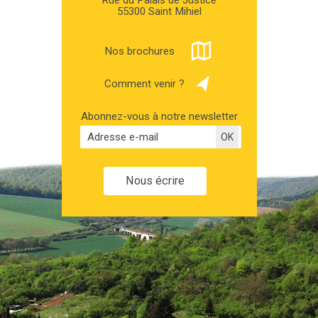
Rue du Palais de Justice
55300 Saint Mihiel
Nos brochures
Comment venir ?
Abonnez-vous à notre newsletter
Nous écrire