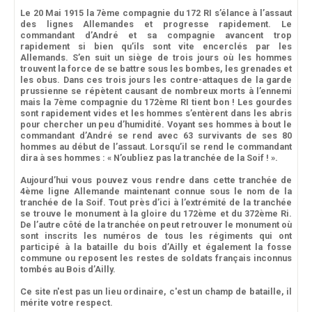
Le 20 Mai 1915 la 7ème compagnie du 172 RI s’élance à l’assaut
des lignes Allemandes et progresse rapidement. Le
commandant d’André et sa compagnie avancent trop
rapidement si bien qu’ils sont vite encerclés par les
Allemands. S’en suit un siège de trois jours où les hommes
trouvent la force de se battre sous les bombes, les grenades et
les obus. Dans ces trois jours les contre-attaques de la garde
prussienne se répètent causant de nombreux morts à l’ennemi
mais la 7ème compagnie du 172ème RI tient bon ! Les gourdes
sont rapidement vides et les hommes s’entèrent dans les abris
pour chercher un peu d’humidité. Voyant ses hommes à bout le
commandant d’André se rend avec 63 survivants de ses 80
hommes au début de l’assaut. Lorsqu’il se rend le commandant
dira à ses hommes : « N’oubliez pas la tranchée de la Soif ! ».
Aujourd’hui vous pouvez vous rendre dans cette tranchée de
4ème ligne Allemande maintenant connue sous le nom de la
tranchée de la Soif. Tout près d’ici à l’extrémité de la tranchée
se trouve le monument à la gloire du 172ème et du 372ème Ri.
De l’autre côté de la tranchée on peut retrouver le monument où
sont inscrits les numéros de tous les régiments qui ont
participé à la bataille du bois d’Ailly et également la fosse
commune ou reposent les restes de soldats français inconnus
tombés au Bois d’Ailly.
Ce site n'est pas un lieu ordinaire, c'est un champ de bataille, il
mérite votre respect.