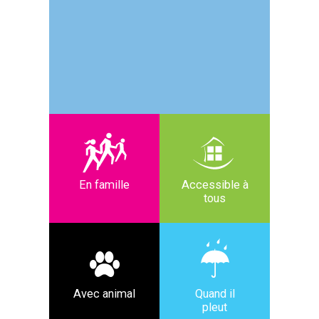
En famille
Accessible à
tous
Avec animal
Quand il
pleut