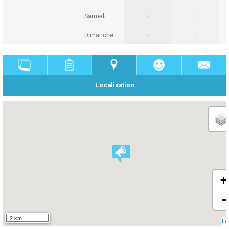
Samedi
-
-
Dimanche
-
-
Localisation
+
-
2 km
Le