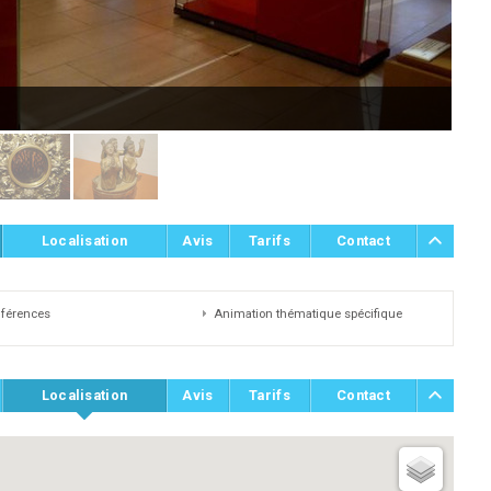
Off
Localisation
Avis
Tarifs
Contact
férences
Animation thématique spécifique
Localisation
Avis
Tarifs
Contact