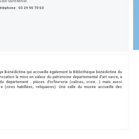
5300
Saint-Mihiel
éléphone :
03 29 90 70 50
baye Bénédictine qui accueille également la Bibliothèque bénédictine du
ocation la mise en valeur du patrimoine départemental d’art sacré, à
département : pièces d’orfèvrerie (calices, croix...) mais aussi
e (cires habillées, reliquaires). Une salle du musée accueille des