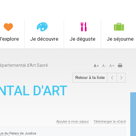
J'explore
Je découvre
Je déguste
Je séjourne
partemental d'Art Sacré
Retour à la liste
TAL D'ART
Ajouter à mon séjour
Télécharger la vCard
ue du Palais de Justice