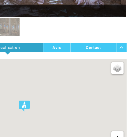
J.D
calisation
Avis
Contact