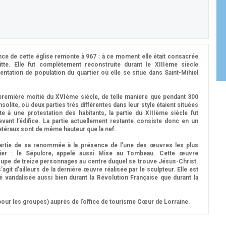
ce de cette église remonte à 967 : à ce moment elle était consacrée
itte. Elle fut complètement reconstruite durant le XIIIème siècle
entation de population du quartier où elle se situe dans Saint-Mihiel
a première moitié du XVIème siècle, de telle manière que pendant 300
nsolite, où deux parties très différentes dans leur style étaient situées
ite à une protestation des habitants, la partie du XIIIème siècle fut
evant l’édifice. La partie actuellement restante consiste donc en un
llatéraux sont de même hauteur que la nef.
 partie de sa renommée à la présence de l’une des œuvres les plus
hier : le Sépulcre, appelé aussi Mise au Tombeau. Cette œuvre
roupe de treize personnages au centre duquel se trouve Jésus-Christ.
s’agit d’ailleurs de la dernière œuvre réalisée par le sculpteur. Elle est
té vandalisée aussi bien durant la Révolution Française que durant la
pour les groupes) auprès de l’office de tourisme Cœur de Lorraine.