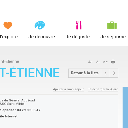
J'explore
Je découvre
Je déguste
Je séjourne
int-Étienne
T-ÉTIENNE
Retour à la liste
Ajouter à mon séjour
Télécharger la vCard
ue du Général Audéoud
5300
Saint-Mihiel
éléphone :
03 29 89 06 47
ite Internet