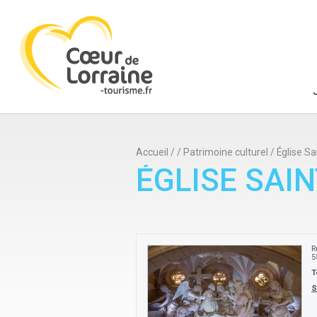
Accueil
/
/
Patrimoine culturel
/
Église Sa
ÉGLISE SAIN
R
5
T
S