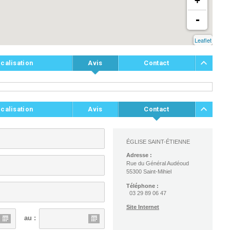
+
-
Leaflet
calisation
Avis
Contact
calisation
Avis
Contact
ÉGLISE SAINT-ÉTIENNE
Adresse :
Rue du Général Audéoud
55300 Saint-Mihiel
Téléphone :
03 29 89 06 47
Site Internet
au :