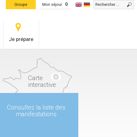
0
Groupe
Mon séjour
Je prépare
Carte
interactive
Consultez la liste des
manifestations