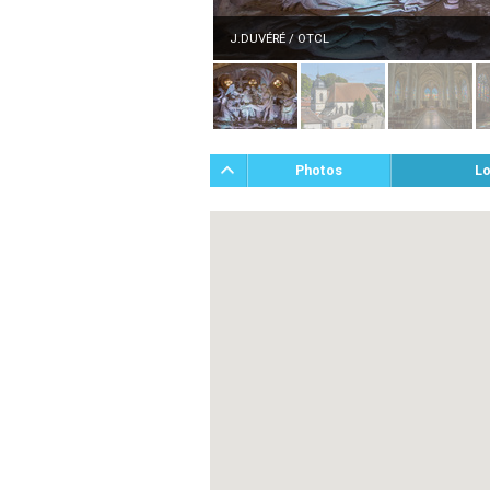
J.DUVÉRÉ / OTCL
Photos
Lo