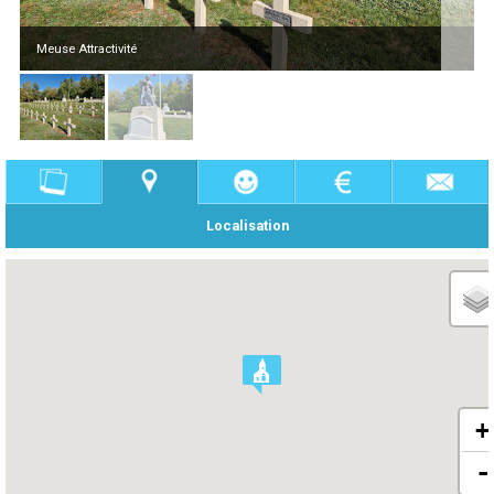
Meuse Attractivité
Localisation
+
-