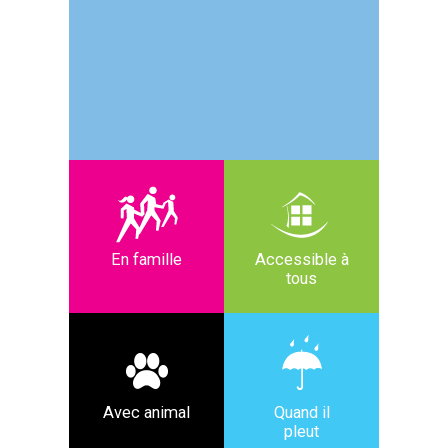
En famille
Accessible à
tous
Avec animal
Quand il
pleut