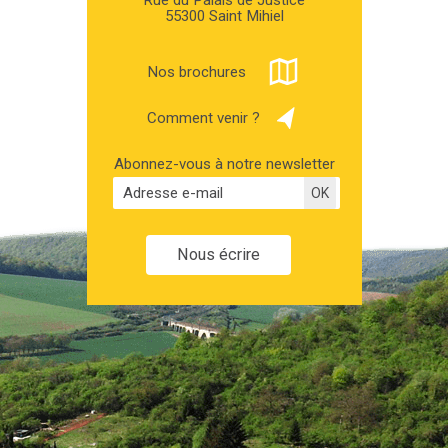
Rue du Palais de Justice
55300 Saint Mihiel
Nos brochures
Comment venir ?
Abonnez-vous à notre newsletter
Nous écrire