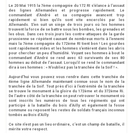
Le 20 Mai 1915 la 7ème compagnie du 172 RI s’élance à l’assaut
des lignes Allemandes et progresse rapidement. Le
commandant d’André et sa compagnie avancent trop
rapidement si bien qu’ils sont vite encerclés par les
Allemands. S’en suit un siège de trois jours où les hommes
trouvent la force de se battre sous les bombes, les grenades et
les obus. Dans ces trois jours les contre-attaques de la garde
prussienne se répètent causant de nombreux morts à l’ennemi
mais la 7ème compagnie du 172ème RI tient bon ! Les gourdes
sont rapidement vides et les hommes s’entèrent dans les abris
pour chercher un peu d’humidité. Voyant ses hommes à bout le
commandant d’André se rend avec 63 survivants de ses 80
hommes au début de l’assaut. Lorsqu’il se rend le commandant
dira à ses hommes : « N’oubliez pas la tranchée de la Soif ! ».
Aujourd’hui vous pouvez vous rendre dans cette tranchée de
4ème ligne Allemande maintenant connue sous le nom de la
tranchée de la Soif. Tout près d’ici à l’extrémité de la tranchée
se trouve le monument à la gloire du 172ème et du 372ème Ri.
De l’autre côté de la tranchée on peut retrouver le monument où
sont inscrits les numéros de tous les régiments qui ont
participé à la bataille du bois d’Ailly et également la fosse
commune ou reposent les restes de soldats français inconnus
tombés au Bois d’Ailly.
Ce site n'est pas un lieu ordinaire, c'est un champ de bataille, il
mérite votre respect.