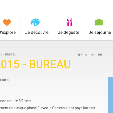
J'explore
Je découvre
Je déguste
Je séjourne
15 - Bureau
2015 - BUREAU
urisme.
ance nature à Reims
 touristique phase 3 avec le Carrefour des pays lorrains