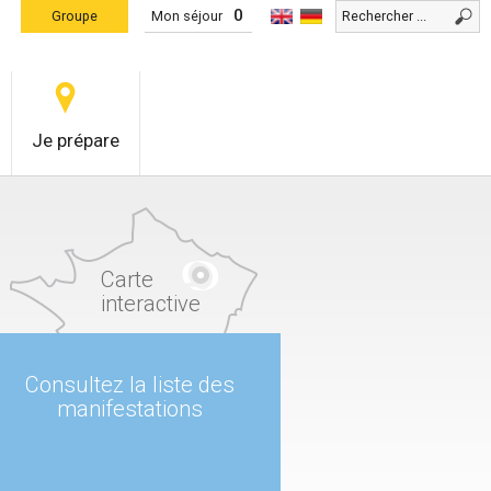
0
Groupe
Mon séjour
Je prépare
Carte
interactive
Consultez la liste des
manifestations