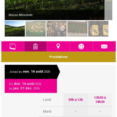
Meuse Attractivité
Prestations
ven. 14 août
Jusqu'au
2026
dim. 16 août
Du
2026
jeu. 31 déc.
au
2026
13h30 à
Lundi
09h à 12h
18h30
Mardi
-
-