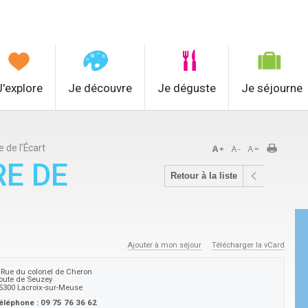
J'explore
Je découvre
Je déguste
Je séjourne
e de l'Écart
RE DE
Retour à la liste
Ajouter à mon séjour
Télécharger la vCard
 Rue du colonel de Cheron
oute de Seuzey
5300
Lacroix-sur-Meuse
éléphone :
09 75 76 36 62