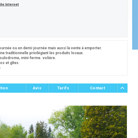
ite Internet
journée ou en demi-journée mais aussi la vente à emporter.
e traditionnelle privilégiant les produits locaux.
 boulodrome, mini-ferme. volière.
s et gîtes.
n
tion
Avis
Tarifs
Contact