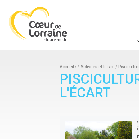
Accueil
/
/
Activités et loisirs
/
Piscicultur
PISCICULTU
L'ÉCART
7
R
5
T