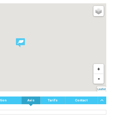
+
-
Leaflet
tion
Avis
Tarifs
Contact